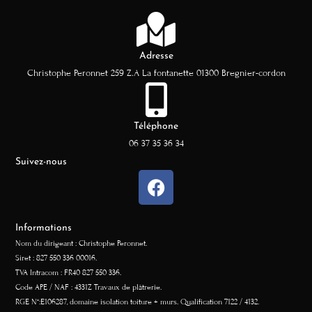
Adresse
Christophe Peronnet 259 Z.A La fontanette 01300 Bregnier-cordon
Téléphone
06 37 35 36 34
Suivez-nous
Informations
Nom du dirigeant : Christophe Peronnet.
Siret : 827 550 336 00016.
TVA Intracom : FR40 827 550 336.
Code APE / NAF : 4331Z Travaux de plâtrerie.
RGE N°:E106287, domaine isolation toiture + murs. Qualification 7122 / 4132.