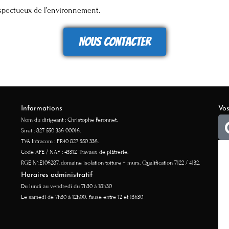
respectueux de l’environnement.
Nous contacter
Informations
Vos
Nom du dirigeant : Christophe Peronnet.
Siret : 827 550 336 00016.
TVA Intracom : FR40 827 550 336.
Code APE / NAF : 4331Z Travaux de plâtrerie.
RGE N°:E106287, domaine isolation toiture + murs. Qualification 7122 / 4132.
Horaires administratif
Du lundi au vendredi du 7h30 à 18h30
Le samedi de 7h30 à 12h00. Pause entre 12 et 13h30