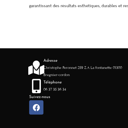
garantissant des résultats esthétiques, durables et 
Adresse
Christophe Peronnet 259 Z.A La fontanette 01300
Bregnier-cordon
Téléphone
06 37 35 36 34
Suivez-nous